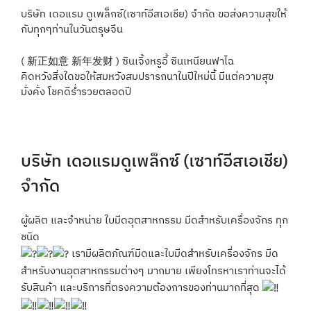
บริษัท เดอแรม ดูเพล็กซ์(เซาท์อีสเอเชีย) จำกัด ขอส่งความสุขให้
กับทุกๆท่านในวันตรุษจีน
( 新正如意 新年发财 ) ซินเจิ้งหรูอี้ ซินเหนียนฟาไฉ
คิดหวังสิ่งใดขอให้สมหวังสมปรารถนาในปีใหม่นี้ มีแต่ความสุข
มั่งคั่ง โชคดีร่ำรวยตลอดปี
บริษัท เดอแรมดูเพล็กซ์ (เซาท์อีสเอเชีย)
จำกัด
ผู้ผลิต และจำหน่าย ใบมีดอุตสาหกรรม มีดสำหรับเครื่องจักร ทุก
ชนิด
เรามีผลิตภัณฑ์มีดและใบมีดสำหรับเครื่องจักร มีด
สำหรับงานอุตสาหกรรมต่างๆ มากมาย เพียงโทรหาเราท่านจะได้
รับสินค้า และบริการที่ตรงความต้องการของท่านมากที่สุด