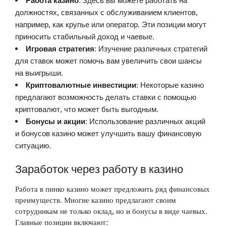
Работа казино
: Здесь вы можете работать на
должностях, связанных с обслуживанием клиентов,
например, как крупье или оператор. Эти позиции могут
приносить стабильный доход и чаевые.
Игровая стратегия
: Изучение различных стратегий
для ставок может помочь вам увеличить свои шансы
на выигрыши.
Криптовалютные инвестиции
: Некоторые казино
предлагают возможность делать ставки с помощью
криптовалют, что может быть выгодным.
Бонусы и акции
: Использование различных акций
и бонусов казино может улучшить вашу финансовую
ситуацию.
Заработок через работу в казино
Работа в пинко казино может предложить ряд финансовых
преимуществ. Многие казино предлагают своим
сотрудникам не только оклад, но и бонусы в виде чаевых.
Главные позиции включают: