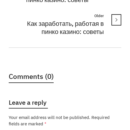
Older
Как заработать, работая в
пинко казино: советы
Comments (0)
Leave a reply
Your email address will not be published.
Required
fields are marked
*