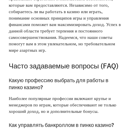
которые вам предоставляются. Независимо от того,
собираетесь ли вы работать в казино или играть,
понимание основных принципов игры и управления
финансами поможет вам максимизировать доход. Успех в
данной области требует терпения и постоянного
самосовершенствования. Надеемся, что наши советы
помогут вам в этом увлекательном, но требовательном
мире азартных игр.
Часто задаваемые вопросы (FAQ)
Какую профессию выбрать для работы в
пинко казино?
Наиболее популярные профессии включают крупье и
менеджеров по играм, которые обеспечивают не только
хороший доход, но и дополнительные бонусы.
Как управлять банкроллом в пинко казино?