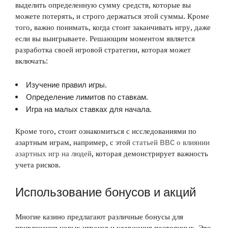
выделить определенную сумму средств, которые вы
можете потерять, и строго держаться этой суммы. Кроме
того, важно понимать, когда стоит заканчивать игру, даже
если вы выигрываете. Решающим моментом является
разработка своей игровой стратегии, которая может
включать:
Изучение правил игры.
Определение лимитов по ставкам.
Игра на малых ставках для начала.
Кроме того, стоит ознакомиться с исследованиями по
азартным играм, например, с этой
статьей BBC о влиянии
азартных игр на людей
, которая демонстрирует важность
учета рисков.
Использование бонусов и акций
Многие казино предлагают различные бонусы для
привлечения новых игроков и удержания постоянных. Это