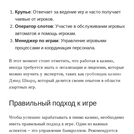
Крупье
: Отвечает за ведение игр и часто получает
чаевые от игроков.
Оператор слотов
: Участие в обслуживании игровых
автоматов и помощь игрокам.
Менеджер по играм
: Управление игровыми
процессами и координация персонала.
В этот момент стоит отметить, что работая в казино,
иногда требуется знать о легализации и лицензии, которые
можно изучить у экспертов, таких как
гробовщик казино
Дэвид Шварц
, который делится своим опытом в области
азартных игр.
Правильный подход к игре
Чтобы успешно зарабатывать в пинко казино, необходимо
иметь правильный подход к игре. Один из важных
аспектов – это управление банкроллом. Рекомендуется