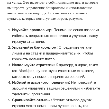
на успех. Это включает в себя понимание игр, в которые
вы играете, управление банкроллом и использование
аналитического подхода. Вот несколько основных
пунктов, которые помогут вам играть разумно:
Изучайте правила игр:
Понимание основ позволит
избежать неприятных сюрпризов и улучшить вашу
игровую стратегию.
Управляйте банкроллом:
Определите четкие
лимиты на ставки и придерживайтесь их, чтобы
избежать больших потерь.
Используйте стратегии:
К примеру, в играх, таких
как Blackjack, существуют известные стратегии,
которые могут помочь в принятии решений.
Избегайте азартного поведения:
Не позволяйте
эмоциям управлять вашими решениями и избегайте
“догонять” проигрыши.
Сравнивайте отзывы:
Чтение отзывов других
игроков может помочь вам лучше понять, как