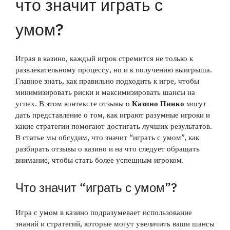
что значит играть с
умом?
Играя в казино, каждый игрок стремится не только к
развлекательному процессу, но и к получению выигрыша.
Главное знать, как правильно подходить к игре, чтобы
минимизировать риски и максимизировать шансы на
успех. В этом контексте отзывы о
Казино Пинко
могут
дать представление о том, как играют разумные игроки и
какие стратегии помогают достигать лучших результатов.
В статье мы обсудим, что значит “играть с умом”, как
разбирать отзывы о казино и на что следует обращать
внимание, чтобы стать более успешным игроком.
Что значит “играть с умом”?
Игра с умом в казино подразумевает использование
знаний и стратегий, которые могут увеличить ваши шансы