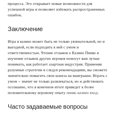
процесса. Это открывает новые возможности для
успешной игры и позволяет избежать распространенных
ошибок.
Заключение
Игра в казино может быть не только увлекательной, но и
выгодной, если подходить к ней с умом и
ответственностью. Чтение отзывов о Казино Пинко и
изучение отзывов других игроков помогут вам лучше
понимать, как работает азартная индустрия. Применяя
разумные стратегии и следуя рекомендациям, вы сможете
значительно повысить свои шансы на выигрыши. Играть с
умом – значит не только развлекаться, но и действовать
осознанно, что в конечном итоге приведет к более
положительному игровому опыту
пинко казино вход
.
Часто задаваемые вопросы