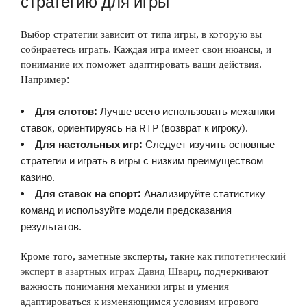
стратегию для игры
Выбор стратегии зависит от типа игры, в которую вы
собираетесь играть. Каждая игра имеет свои нюансы, и
понимание их поможет адаптировать ваши действия.
Например:
Для слотов:
Лучше всего использовать механики
ставок, ориентируясь на RTP (возврат к игроку).
Для настольных игр:
Следует изучить основные
стратегии и играть в игры с низким преимуществом
казино.
Для ставок на спорт:
Анализируйте статистику
команд и используйте модели предсказания
результатов.
Кроме того, заметные эксперты, такие как
гипотетический
эксперт в азартных играх Давид Шварц
, подчеркивают
важность понимания механики игры и умения
адаптироваться к изменяющимся условиям игрового