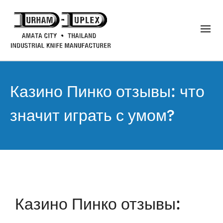
Казино Пинко отзывы: что
значит играть с умом?
Казино Пинко отзывы: