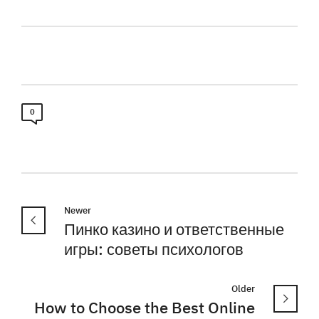
0
Newer
Пинко казино и ответственные
игры: советы психологов
Older
How to Choose the Best Online