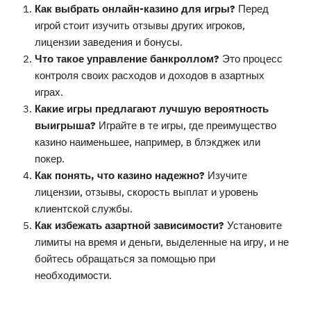
Как выбрать онлайн-казино для игры?
Перед
игрой стоит изучить отзывы других игроков,
лицензии заведения и бонусы.
Что такое управление банкроллом?
Это процесс
контроля своих расходов и доходов в азартных
играх.
Какие игры предлагают лучшую вероятность
выигрыша?
Играйте в те игры, где преимущество
казино наименьшее, например, в блэкджек или
покер.
Как понять, что казино надежно?
Изучите
лицензии, отзывы, скорость выплат и уровень
клиентской службы.
Как избежать азартной зависимости?
Установите
лимиты на время и деньги, выделенные на игру, и не
бойтесь обращаться за помощью при
необходимости.