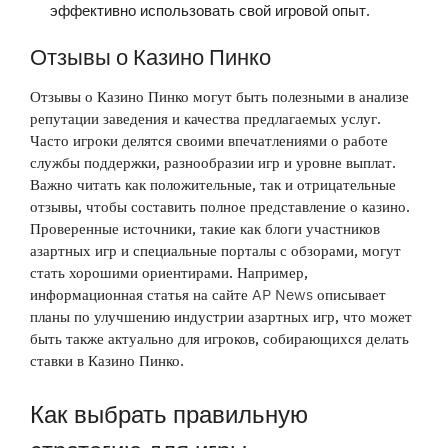
эффективно использовать свой игровой опыт.
Отзывы о Казино Пинко
Отзывы о Казино Пинко могут быть полезными в анализе
репутации заведения и качества предлагаемых услуг.
Часто игроки делятся своими впечатлениями о работе
службы поддержки, разнообразии игр и уровне выплат.
Важно читать как положительные, так и отрицательные
отзывы, чтобы составить полное представление о казино.
Проверенные источники, такие как блоги участников
азартных игр и специальные порталы с обзорами, могут
стать хорошими ориентирами. Например,
информационная статья на сайте
AP News
описывает
планы по улучшению индустрии азартных игр, что может
быть также актуально для игроков, собирающихся делать
ставки в Казино Пинко.
Как выбрать правильную