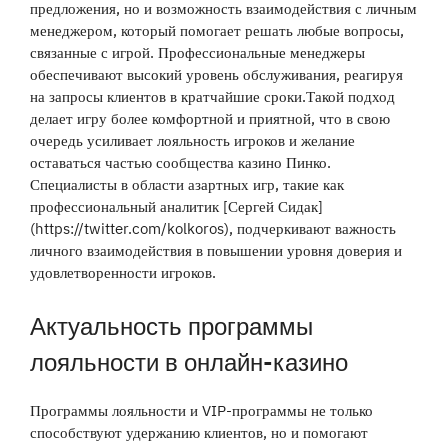
предложения, но и возможность взаимодействия с личным
менеджером, который помогает решать любые вопросы,
связанные с игрой. Профессиональные менеджеры
обеспечивают высокий уровень обслуживания, реагируя
на запросы клиентов в кратчайшие сроки.Такой подход
делает игру более комфортной и приятной, что в свою
очередь усиливает лояльность игроков и желание
оставаться частью сообщества казино Пинко.
Специалисты в области азартных игр, такие как
профессиональный аналитик [Сергей Сидак]
(https://twitter.com/kolkoros), подчеркивают важность
личного взаимодействия в повышении уровня доверия и
удовлетворенности игроков.
Актуальность программы
лояльности в онлайн-казино
Программы лояльности и VIP-программы не только
способствуют удержанию клиентов, но и помогают