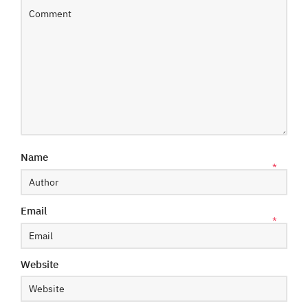
Name
*
Email
*
Website