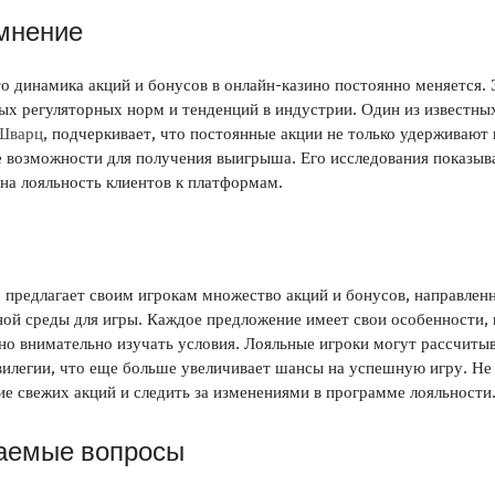
мнение
то динамика акций и бонусов в онлайн-казино постоянно меняется. 
вых регуляторных норм и тенденций в индустрии. Один из известны
 Шварц
, подчеркивает, что постоянные акции не только удерживают 
 возможности для получения выигрыша. Его исследования показыв
на лояльность клиентов к платформам.
 предлагает своим игрокам множество акций и бонусов, направлен
ой среды для игры. Каждое предложение имеет свои особенности,
жно внимательно изучать условия. Лояльные игроки могут рассчитыв
илегии, что еще больше увеличивает шансы на успешную игру. Не
ие свежих акций и следить за изменениями в программе лояльности.
ваемые вопросы