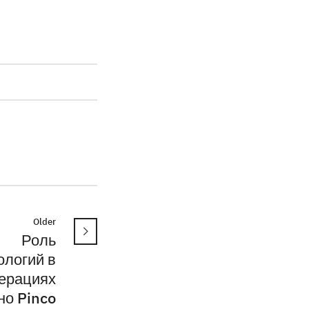
Older
Роль
ологий в
ерациях
но Pinco