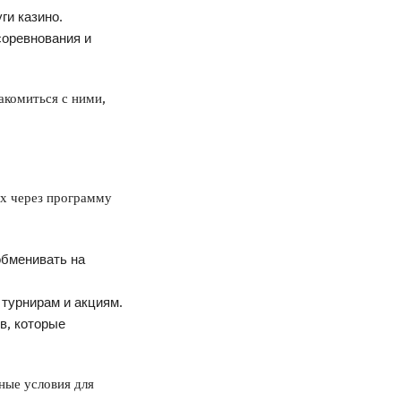
ги казино.
соревнования и
акомиться с ними,
их через программу
обменивать на
турнирам и акциям.
в, которые
ные условия для