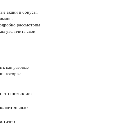
ые акции и бонусы.
нимание
подробно рассмотрим
вам увеличить свои
ть как разовые
ми, которые
, что позволяет
полнительные
астично