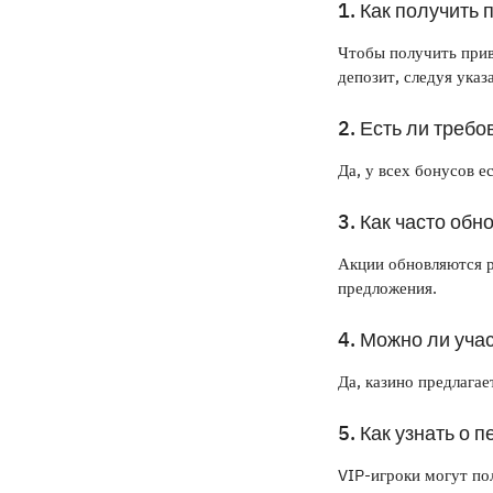
1. Как получить
Чтобы получить прив
депозит, следуя ука
2. Есть ли треб
Да, у всех бонусов 
3. Как часто обн
Акции обновляются р
предложения.
4. Можно ли уча
Да, казино предлагае
5. Как узнать о
VIP-игроки могут п