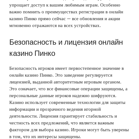
упрощает доступ к вашим любимым играм. Особенно
важно помнить о преимуществах регистрации в онлайн
казино Пинко прямо сейчас — все обновления и акции
мгновенно отражаются на всех устройствах.
Безопасность и лицензия онлайн
казино Пинко
Безопасность игроков имеет первостепенное значение в
онлайн казино Пинко. Это заведение регулируется
лицензией, выданной авторитетным игровым органом.
Это означает, что все финансовые операции защищены, а
персональные данные игроков надежно шифруются.
Казино использует современные технологии для защиты
информации и прозрачного ведения игорной
деятельности. Лицензия гарантирует стабильность и
честность всех предложений, что является важным
фактором для выбора казино. Игроки могут быть уверены
в том, что их интересы защищены.