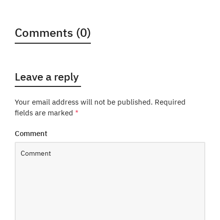
Comments (0)
Leave a reply
Your email address will not be published.
Required
fields are marked
*
Comment