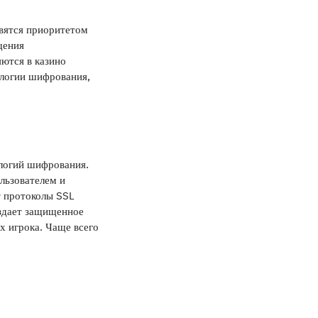
овятся приоритетом
щения
ются в казино
ологии шифрования,
ологий шифрования.
льзователем и
т протоколы SSL
оздает защищенное
х игрока. Чаще всего