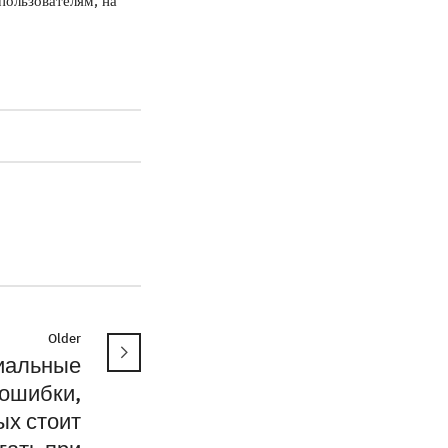
пользователям, на
Older
иальные
ошибки,
ых стоит