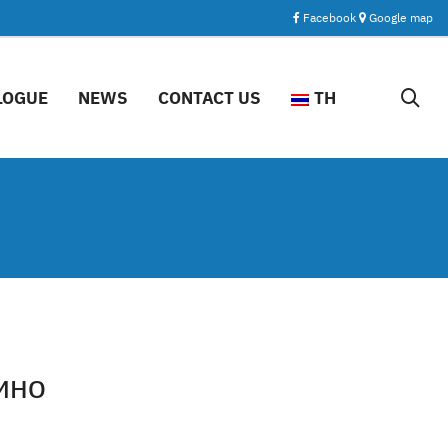
Facebook
Google map
LOGUE
NEWS
CONTACT US
TH
ино