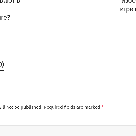
вают в
избе
-
игре 
ге?
0)
ill not be published.
Required fields are marked
*