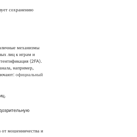
вует сохранению
азличные механизмы
ых лиц к играм и
тентификация (2FA).
анала, например,
ключают:
официальный
иц.
одозрительную
в от мошенничества и