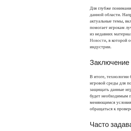
Для глубже понимани
данной области. На
актуальные темы, вк
помогает игрокам лу
из недавних материа
Новости
, в которой
индустрии.
Заключение
В итоге, технологии
игровой среды для п
защищать данные игр
будет необходимым п
меняющимся условиям
обращаться к прове
Часто зада