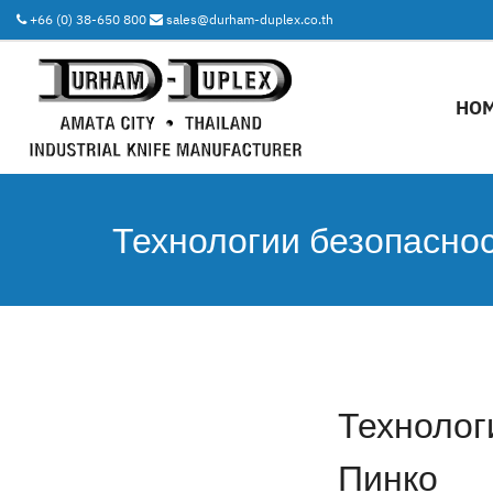
+66 (0) 38-650 800
sales@durham-duplex.co.th
HO
Технологии безопаснос
Технолог
Пинко