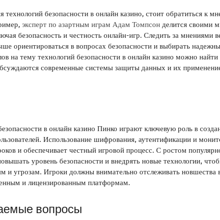
я технологий безопасности в онлайн казино, стоит обратиться к мн
пример,
эксперт по азартным играм Адам Томпсон
делится своими м
лючая безопасность и честность онлайн-игр. Следить за мнениями 
чше ориентироваться в вопросах безопасности и выбирать надежн
лов на тему технологий безопасности в онлайн казино можно найти
 обсуждаются современные системы защиты данных и их применение
 безопасности в онлайн казино Пинко играют ключевую роль в созда
ользователей. Использование шифрования, аутентификации и монит
оков и обеспечивает честный игровой процесс. С ростом популярн
овышать уровень безопасности и внедрять новые технологии, чтоб
 и угрозам. Игроки должны внимательно отслеживать новшества в
ренным и лицензированным платформам.
ваемые вопросы