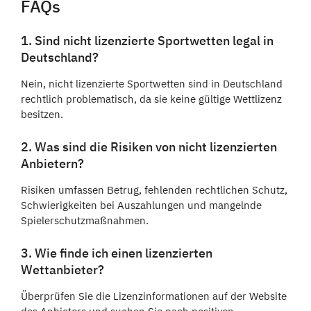
FAQs
1. Sind nicht lizenzierte Sportwetten legal in
Deutschland?
Nein, nicht lizenzierte Sportwetten sind in Deutschland
rechtlich problematisch, da sie keine gültige Wettlizenz
besitzen.
2. Was sind die Risiken von nicht lizenzierten
Anbietern?
Risiken umfassen Betrug, fehlenden rechtlichen Schutz,
Schwierigkeiten bei Auszahlungen und mangelnde
Spielerschutzmaßnahmen.
3. Wie finde ich einen lizenzierten
Wettanbieter?
Überprüfen Sie die Lizenzinformationen auf der Website