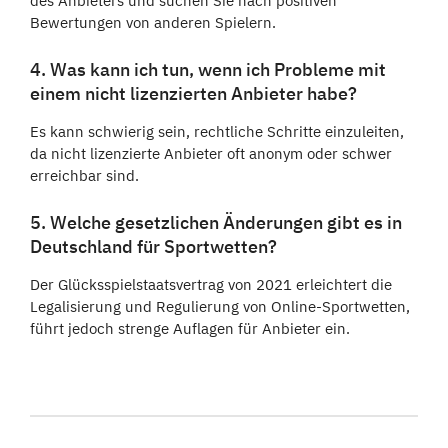
des Anbieters und suchen Sie nach positiven
Bewertungen von anderen Spielern.
4. Was kann ich tun, wenn ich Probleme mit
einem nicht lizenzierten Anbieter habe?
Es kann schwierig sein, rechtliche Schritte einzuleiten,
da nicht lizenzierte Anbieter oft anonym oder schwer
erreichbar sind.
5. Welche gesetzlichen Änderungen gibt es in
Deutschland für Sportwetten?
Der Glücksspielstaatsvertrag von 2021 erleichtert die
Legalisierung und Regulierung von Online-Sportwetten,
führt jedoch strenge Auflagen für Anbieter ein.