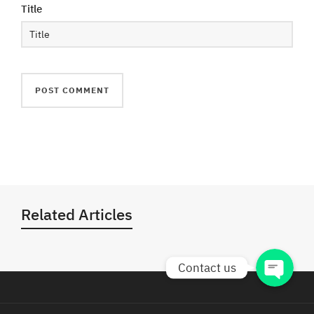
Title
Phone
Line
Facebook Messenger
facebook
Related Articles
Contact us