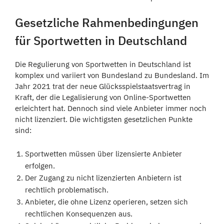
Gesetzliche Rahmenbedingungen
für Sportwetten in Deutschland
Die Regulierung von Sportwetten in Deutschland ist
komplex und variiert von Bundesland zu Bundesland. Im
Jahr 2021 trat der neue Glücksspielstaatsvertrag in
Kraft, der die Legalisierung von Online-Sportwetten
erleichtert hat. Dennoch sind viele Anbieter immer noch
nicht lizenziert. Die wichtigsten gesetzlichen Punkte
sind:
Sportwetten müssen über lizensierte Anbieter
erfolgen.
Der Zugang zu nicht lizenzierten Anbietern ist
rechtlich problematisch.
Anbieter, die ohne Lizenz operieren, setzen sich
rechtlichen Konsequenzen aus.