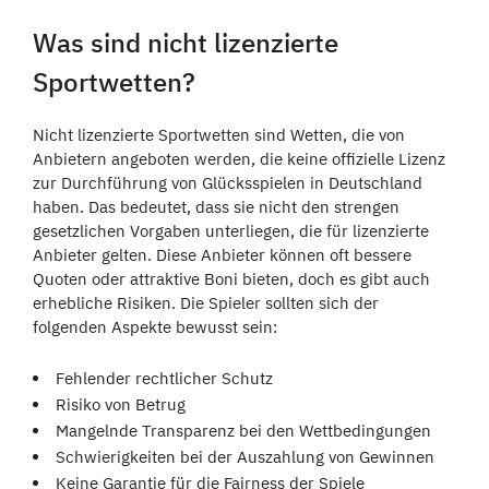
Was sind nicht lizenzierte
Sportwetten?
Nicht lizenzierte Sportwetten sind Wetten, die von
Anbietern angeboten werden, die keine offizielle Lizenz
zur Durchführung von Glücksspielen in Deutschland
haben. Das bedeutet, dass sie nicht den strengen
gesetzlichen Vorgaben unterliegen, die für lizenzierte
Anbieter gelten. Diese Anbieter können oft bessere
Quoten oder attraktive Boni bieten, doch es gibt auch
erhebliche Risiken. Die Spieler sollten sich der
folgenden Aspekte bewusst sein:
Fehlender rechtlicher Schutz
Risiko von Betrug
Mangelnde Transparenz bei den Wettbedingungen
Schwierigkeiten bei der Auszahlung von Gewinnen
Keine Garantie für die Fairness der Spiele