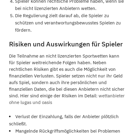
Spieler können rechtliche Probleme haben, wenn sie
bei nicht lizenzierten Anbietern wetten.
Die Regulierung zielt darauf ab, die Spieler zu
schützen und verantwortungsbewusstes Spielen zu
fördern.
Risiken und Auswirkungen für Spieler
Die Teilnahme an nicht lizenzierten Sportwetten kann
für Spieler weitreichende Folgen haben. Neben
rechtlichen Risiken gibt es auch die Möglichkeit von
finanziellen Verlusten. Spieler setzen nicht nur ihr Geld
aufs Spiel, sondern auch ihre persönlichen und
finanziellen Daten, die bei diesen Anbietern nicht sicher
sind. Hier sind einige der Risiken im Detail:
wettanbieter
ohne lugas und oasis
Verlust der Einzahlung, falls der Anbieter plötzlich
schließt.
Mangelnde Rückgriffsmöglichkeiten bei Problemen