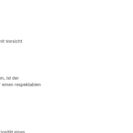
it Vorsicht
n, ist der
r einen respektablen
osität eines