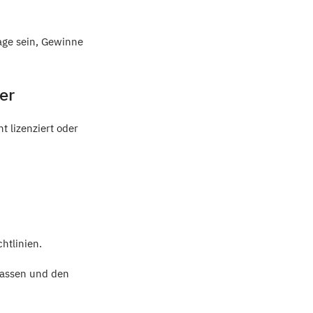
age sein, Gewinne
er
t lizenziert oder
htlinien.
 lassen und den