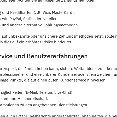
Anbieter. Achten Sie auf folgende Zahlungsmethoden:
und Kreditkarten (z.B. Visa, MasterCard).
 wie PayPal, Skrill oder Neteller.
 und andere alternative Zahlungsmethoden.
r auf unbekannte oder unsichere Zahlungsmethoden setzt, sollte m
a dies auf ein erhöhtes Risiko hindeutet.
rvice und Benutzererfahrungen
er Aspekt, der Ihnen helfen kann, sichere Wettanbieter zu erkenne
rofessioneller und erreichbarer Kundenservice ist ein Zeichen fü
einige Punkte, die auf einen guten Kundenservice hinweisen:
glichkeiten (E-Mail, Telefon, Live-Chat).
iten und Hilfsbereitschaft.
ormationen zu den angebotenen Dienstleistungen.
en auch Erfahrungsberichte anderer Nutzer Ihnen helfen, die Seri