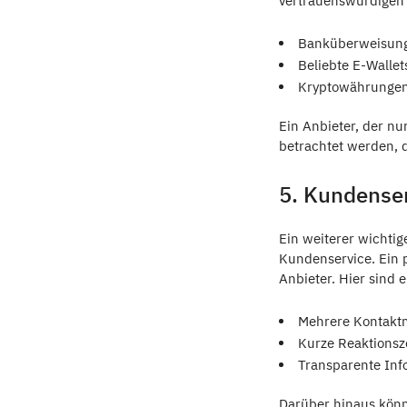
vertrauenswürdigen 
Banküberweisung 
Beliebte E-Wallets
Kryptowährungen
Ein Anbieter, der nu
betrachtet werden, d
5. Kundense
Ein weiterer wichtig
Kundenservice. Ein p
Anbieter. Hier sind 
Mehrere Kontaktmö
Kurze Reaktionsze
Transparente Inf
Darüber hinaus könn