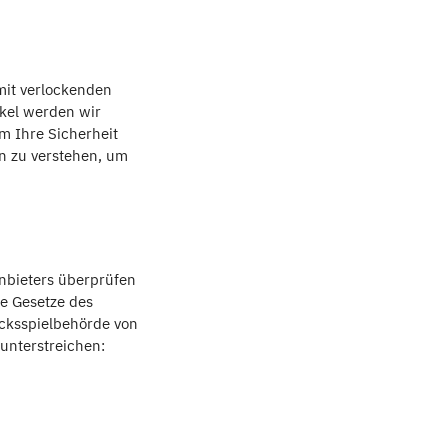
 mit verlockenden
ikel werden wir
um Ihre Sicherheit
rn zu verstehen, um
anbieters überprüfen
ie Gesetze des
lücksspielbehörde von
unterstreichen: