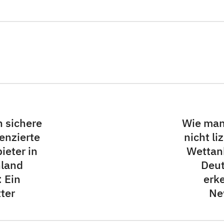
 sichere
Wie man
zenzierte
nicht li
ieter in
Wettanb
land
Deu
: Ein
erke
ter
Ne