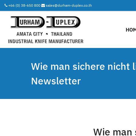
+66 (0) 38-650 800
sales@durham-duplex.co.th
HO
Wie man sichere nicht l
Newsletter
Wie man s