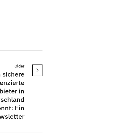
Older
 sichere
zenzierte
ieter in
tschland
nnt: Ein
wsletter