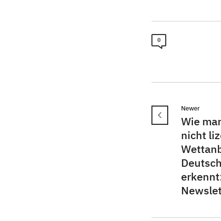
0
Newer
Wie man
nicht li
Wettanb
Deutsch
erkennt
Newslet