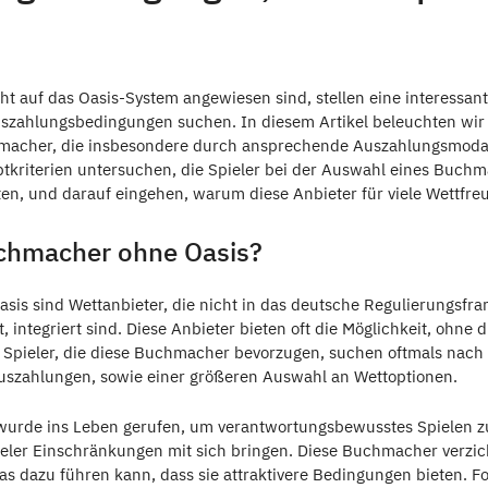
t auf das Oasis-System angewiesen sind, stellen eine interessant
 Auszahlungsbedingungen suchen. In diesem Artikel beleuchten wi
hmacher, die insbesondere durch ansprechende Auszahlungsmoda
tkriterien untersuchen, die Spieler bei der Auswahl eines Buch
ten, und darauf eingehen, warum diese Anbieter für viele Wettfreu
chmacher ohne Oasis?
is sind Wettanbieter, die nicht in das deutsche Regulierungsfra
, integriert sind. Diese Anbieter bieten oft die Möglichkeit, ohne 
. Spieler, die diese Buchmacher bevorzugen, suchen oftmals nach 
szahlungen, sowie einer größeren Auswahl an Wettoptionen.
 wurde ins Leben gerufen, um verantwortungsbewusstes Spielen z
pieler Einschränkungen mit sich bringen. Diese Buchmacher verzi
s dazu führen kann, dass sie attraktivere Bedingungen bieten. F