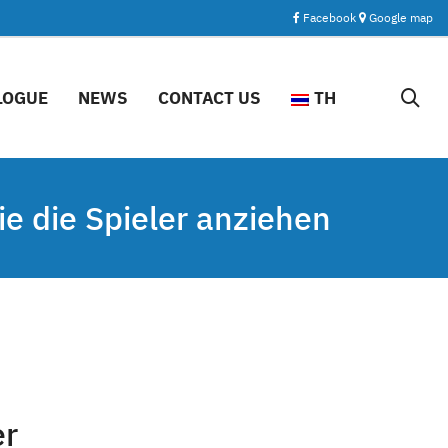
Facebook
Google map
LOGUE
NEWS
CONTACT US
TH
 die Spieler anziehen
er