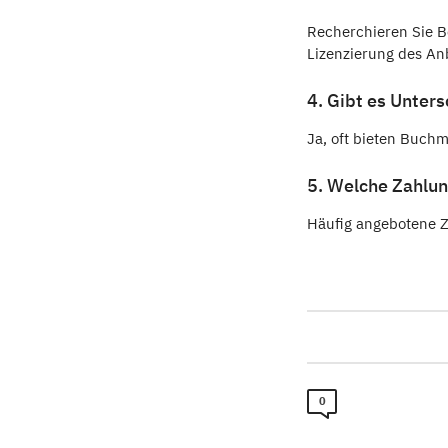
Recherchieren Sie B
Lizenzierung des Anb
4. Gibt es Unter
Ja, oft bieten Buchm
5. Welche Zahlu
Häufig angebotene 
0