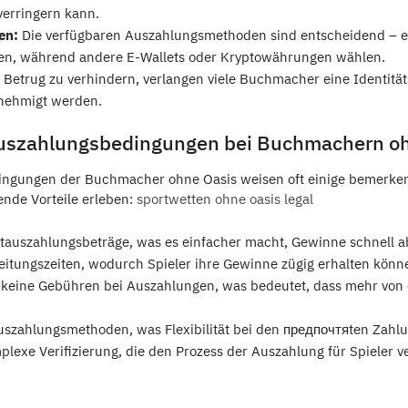
 verringern kann.
en:
Die verfügbaren Auszahlungsmethoden sind entscheidend – ei
n, während andere E-Wallets oder Kryptowährungen wählen.
Betrug zu verhindern, verlangen viele Buchmacher eine Identität
nehmigt werden.
 Auszahlungsbedingungen bei Buchmachern o
ngungen der Buchmacher ohne Oasis weisen oft einige bemerkens
ende Vorteile erleben:
sportwetten ohne oasis legal
tauszahlungsbeträge, was es einfacher macht, Gewinne schnell 
eitungszeiten, wodurch Spieler ihre Gewinne zügig erhalten könn
 keine Gebühren bei Auszahlungen, was bedeutet, dass mehr von
Auszahlungsmethoden, was Flexibilität bei den предпочтяten Zahlu
lexe Verifizierung, die den Prozess der Auszahlung für Spieler v