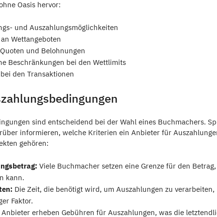
hne Oasis hervor:
ungs- und Auszahlungsmöglichkeiten
 an Wettangeboten
e Quoten und Belohnungen
ine Beschränkungen bei den Wettlimits
bei den Transaktionen
szahlungsbedingungen
ngungen sind entscheidend bei der Wahl eines Buchmachers. Spiel
rüber informieren, welche Kriterien ein Anbieter für Auszahlungen
ekten gehören:
ngsbetrag:
Viele Buchmacher setzen eine Grenze für den Betrag,
n kann.
ten:
Die Zeit, die benötigt wird, um Auszahlungen zu verarbeiten, 
ger Faktor.
 Anbieter erheben Gebühren für Auszahlungen, was die letztendl