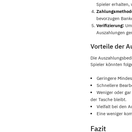
Spieler erhalten,
Zahlungsmethod
bevorzugen Banke
Verifizierung:
Um 
Auszahlungen ge
Vorteile der
Die Auszahlungsbedi
Spieler könnten folg
Geringere Mindes
Schnellere Bearb
Weniger oder gar
der Tasche bleibt.
Vielfalt bei den 
Eine weniger komp
Fazit