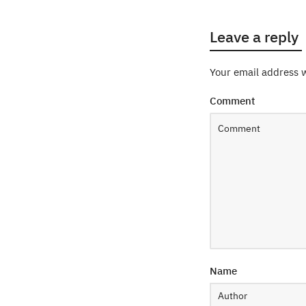
Leave a reply
Your email address w
Comment
Name