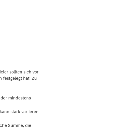
er sollten sich vor
 festgelegt hat. Zu
 der mindestens
kann stark variieren
iche Summe, die