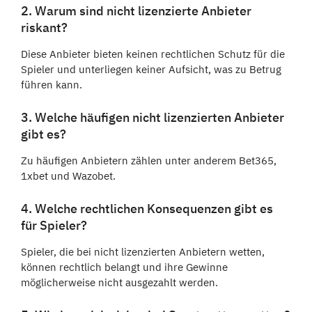
2. Warum sind nicht lizenzierte Anbieter
riskant?
Diese Anbieter bieten keinen rechtlichen Schutz für die
Spieler und unterliegen keiner Aufsicht, was zu Betrug
führen kann.
3. Welche häufigen nicht lizenzierten Anbieter
gibt es?
Zu häufigen Anbietern zählen unter anderem Bet365,
1xbet und Wazobet.
4. Welche rechtlichen Konsequenzen gibt es
für Spieler?
Spieler, die bei nicht lizenzierten Anbietern wetten,
können rechtlich belangt und ihre Gewinne
möglicherweise nicht ausgezahlt werden.