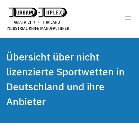
Übersicht über nicht
lizenzierte Sportwetten in
Deutschland und ihre
Anbieter