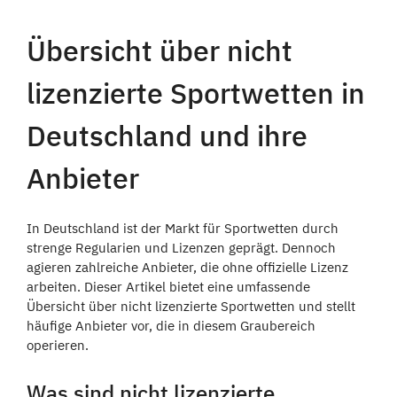
Übersicht über nicht
lizenzierte Sportwetten in
Deutschland und ihre
Anbieter
In Deutschland ist der Markt für Sportwetten durch
strenge Regularien und Lizenzen geprägt. Dennoch
agieren zahlreiche Anbieter, die ohne offizielle Lizenz
arbeiten. Dieser Artikel bietet eine umfassende
Übersicht über nicht lizenzierte Sportwetten und stellt
häufige Anbieter vor, die in diesem Graubereich
operieren.
Was sind nicht lizenzierte