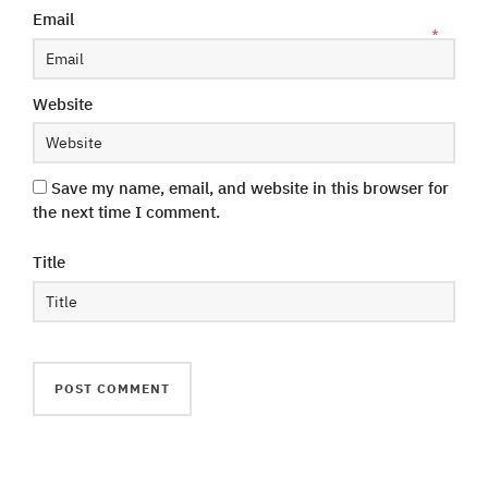
Email
*
Website
Save my name, email, and website in this browser for
the next time I comment.
Title
Phone
Line