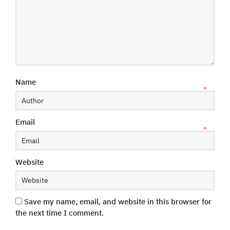
Name
*
Email
*
Website
Save my name, email, and website in this browser for
the next time I comment.