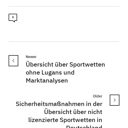
0
Newer
Übersicht über Sportwetten
ohne Lugans und
Marktanalysen
Older
Sicherheitsmaßnahmen in der
Übersicht über nicht
lizenzierte Sportwetten in
Deutschland