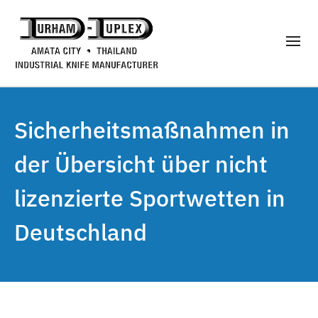
Sicherheitsmaßnahmen in
der Übersicht über nicht
lizenzierte Sportwetten in
Deutschland