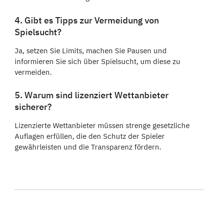
4. Gibt es Tipps zur Vermeidung von
Spielsucht?
Ja, setzen Sie Limits, machen Sie Pausen und
informieren Sie sich über Spielsucht, um diese zu
vermeiden.
5. Warum sind lizenziert Wettanbieter
sicherer?
Lizenzierte Wettanbieter müssen strenge gesetzliche
Auflagen erfüllen, die den Schutz der Spieler
gewährleisten und die Transparenz fördern.