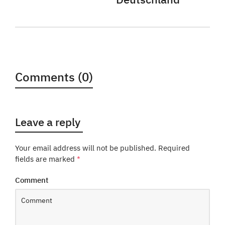
Comments (0)
Leave a reply
Your email address will not be published.
Required
fields are marked
*
Comment