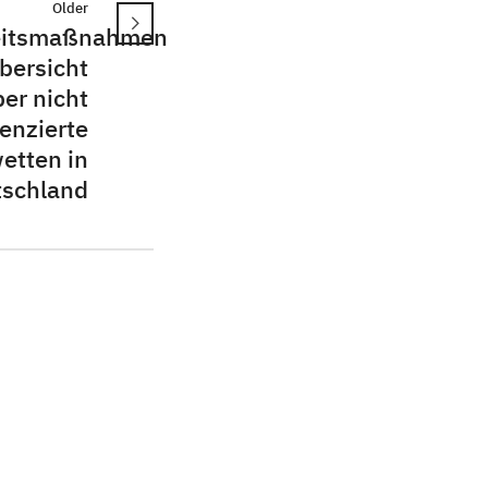
Older
eitsmaßnahmen
Übersicht
er nicht
zenzierte
etten in
tschland