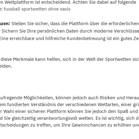
en Wettplattform ist entscheidend. Achten Sie dabei auf folgende
e:
fussball sportwetten ohne oasis
nzen:
Stellen Sie sicher, dass die Plattform über die erforderlichen
:
Sichern Sie Ihre persönlichen Daten durch moderne Verschlüsse
Eine erreichbare und hilfreiche Kundenbetreuung ist ein gutes Ze
 diese Merkmale kann helfen, sich in der Welt der Sportwetten s
eiden.
aufregende Möglichkeiten, können jedoch auch Risiken und Hera
nem fundierten Verständnis der verschiedenen Wettarten, einer g
r Wahl einer sicheren Plattform können Sie jedoch den Spaß un
Sie gleichzeitig verantwortungsvoll wetten. Es ist wichtig, sich 
ntscheidungen zu treffen, um Ihre Gewinnchancen zu erhöhen und g