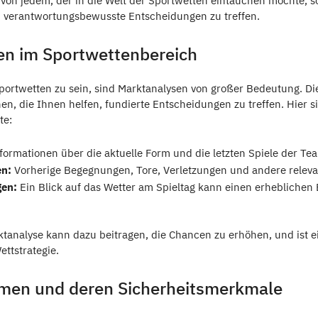
 von jedem, der in die Welt der Sportwetten eintauchen möchte, so
 verantwortungsbewusste Entscheidungen zu treffen.
en im Sportwettenbereich
Sportwetten zu sein, sind Marktanalysen von großer Bedeutung. Di
en, die Ihnen helfen, fundierte Entscheidungen zu treffen. Hier s
te:
formationen über die aktuelle Form und die letzten Spiele der Te
en:
Vorherige Begegnungen, Tore, Verletzungen und andere relevan
en:
Ein Blick auf das Wetter am Spieltag kann einen erheblichen 
ktanalyse kann dazu beitragen, die Chancen zu erhöhen, und ist e
ettstrategie.
rmen und deren Sicherheitsmerkmale