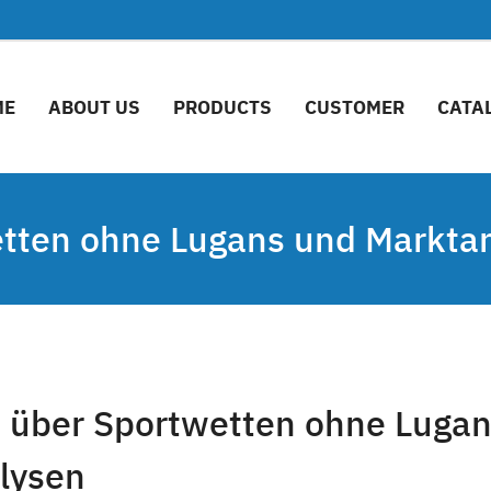
ME
ABOUT US
PRODUCTS
CUSTOMER
CATA
etten ohne Lugans und Markta
t über Sportwetten ohne Luga
lysen