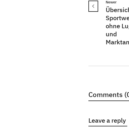
Newer
Übersic
Sportwe
ohne Lu
und
Marktan
Comments (
Leave a reply