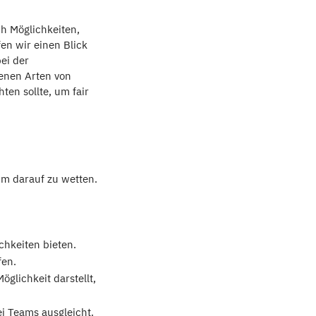
h Möglichkeiten,
fen wir einen Blick
ei der
denen Arten von
en sollte, um fair
um darauf zu wetten.
hkeiten bieten.
fen.
lichkeit darstellt,
i Teams ausgleicht.