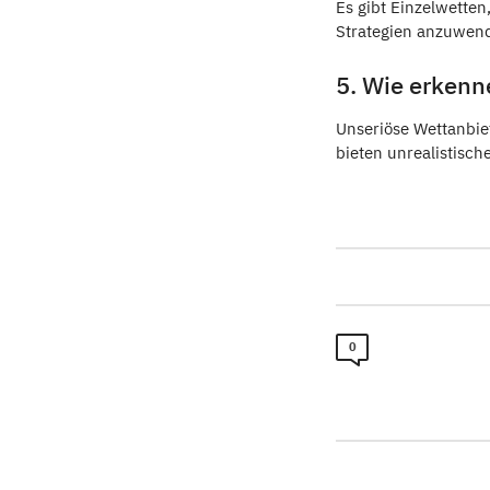
Es gibt Einzelwette
Strategien anzuwen
5. Wie erkenn
Unseriöse Wettanbie
bieten unrealistisc
0