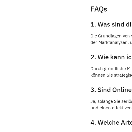
FAQs
1. Was sind d
Die Grundlagen von 
der Marktanalysen, 
2. Wie kann i
Durch gründliche Ma
können Sie strategi
3. Sind Onlin
Ja, solange Sie seri
und einen effektive
4. Welche Art