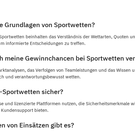
ie Grundlagen von Sportwetten?
Sportwetten beinhalten das Verständnis der Wettarten, Quoten u
um informierte Entscheidungen zu treffen.
ch meine Gewinnchancen bei Sportwetten ve
rktanalysen, das Verfolgen von Teamleistungen und das Wissen u
sch und verantwortungsbewusst wetten.
e-Sportwetten sicher?
öse und lizenzierte Plattformen nutzen, die Sicherheitsmerkmale 
n Kundensupport bieten.
en von Einsätzen gibt es?