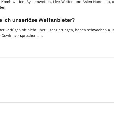
n, Kombiwetten, Systemwetten, Live-Wetten und Asien Handicap, 
den.
e ich unseriöse Wettanbieter?
ter verfügen oft nicht über Lizenzierungen, haben schwachen Ku
he Gewinnversprechen an.