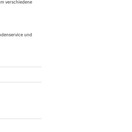
um verschiedene
ndenservice und