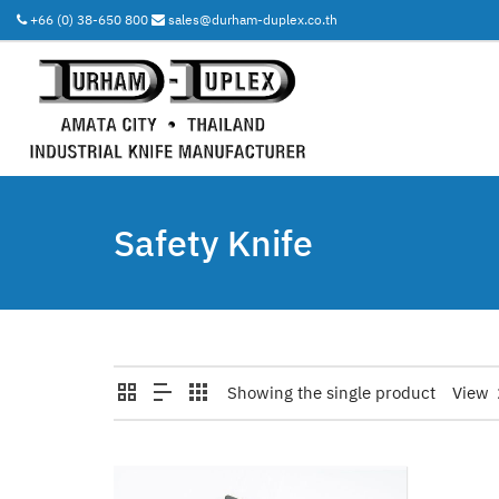
+66 (0) 38-650 800
sales@durham-duplex.co.th
Safety Knife
Showing the single product
View