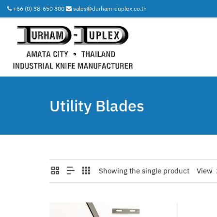
+66 (0) 38-650 800
sales@durham-duplex.co.th
Utility Blades
Showing the single product
View