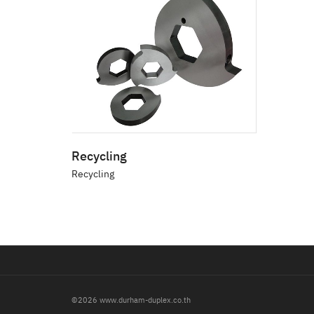
Recycling
Recycling
©2026 www.durham-duplex.co.th