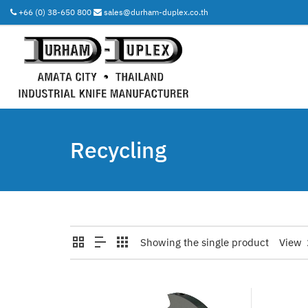
+66 (0) 38-650 800
sales@durham-duplex.co.th
Recycling
Showing the single product
View