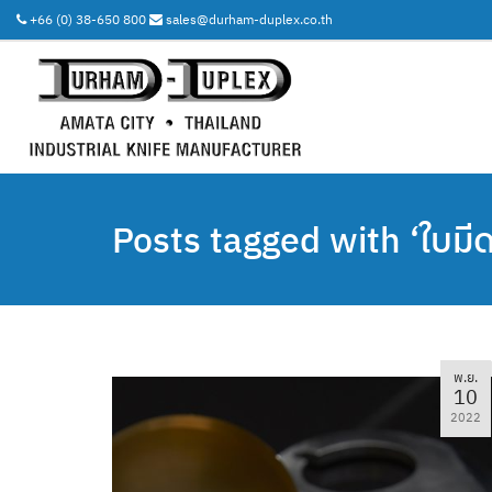
+66 (0) 38-650 800
sales@durham-duplex.co.th
Posts tagged with ‘ใบมี
พ.ย.
10
2022